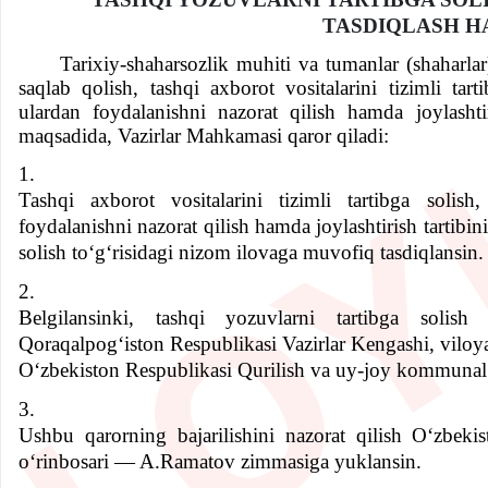
TASDIQLASH H
Tarixiy-shaharsozlik muhiti va tumanlar (shaharla
saqlab qolish,
tashqi axborot vositalarini tizimli tar
ulardan foydalanishni nazorat qilish hamda joylasht
maqsadida, Vazirlar Mahkamasi qaror qiladi:
1.
Tashqi axborot vositalarini tizimli tartibga solish
foydalanishni nazorat qilish hamda joylashtirish tartibin
solish to‘g‘risidagi nizom
ilovaga
muvofiq tasdiqlansin.
2.
Belgilansinki, tashqi yozuvlarni tartibga solish
Qoraqalpog‘iston Respublikasi Vazirlar Kengashi, viloy
O‘zbekiston Respublikasi Qurilish va uy-joy kommunal xo
3.
Ushbu qarorning bajarilishini nazorat qilish O‘zbeki
o‘rinbosari — A.Ramatov zimmasiga yuklansin.