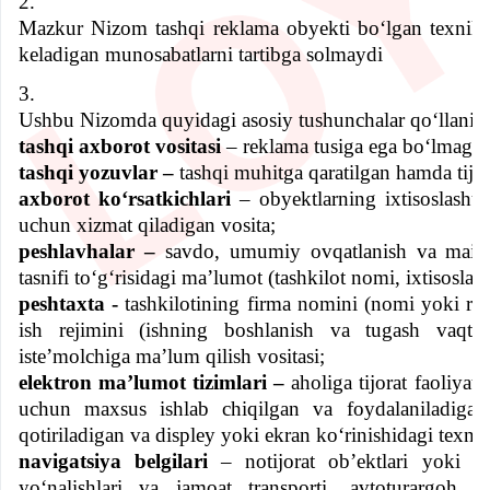
2.
Mazkur Nizom tashqi reklama ob
y
ekti bo‘lgan texnik 
keladigan munosabatlarni tartibga solmaydi
3.
Ushbu Nizomda quyidagi asosiy tushunchalar qo‘llanila
tashqi axborot
vositasi
– reklama tusiga ega bo‘lmagan 
tashqi yozuvlar –
tashqi muhitga qaratilgan hamda tij
axborot ko‘rsatkichlari
– obyektlarning ixtisoslashu
uchun xizmat qiladigan vosita;
peshlavhalar –
savdo, umumiy ovqatlanish va maishiy
tasnifi to‘g‘risidagi ma’lumot (tashkilot nomi, ixtisoslas
peshtaxta -
tashkilotining firma nomini (nomi yoki ram
ish rejimini (ishning boshlanish va tugash vaqtin
iste’molchiga ma’lum qilish vositasi;
elektron ma’lumot tizimlari –
aholiga tijorat faoliyat
uchun maxsus ishlab chiqilgan va foydalaniladigan
qotiriladigan va displey yoki ekran ko‘rinishidagi texnik
navigatsiya belgilari
– notijorat ob’ektlari yoki ta
yo‘nalishlari va jamoat transporti,
avtoturargoh
y