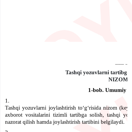
Loyihaga befarq bo'lmang,
o'z ovozingizni bering
___ __
Maqullash
Qarshi ovoz berish
Tashqi yozuvlarni tartibga s
NIZOM
1-bob. Umumiy qo
1.
Tashqi yozuvlarni joylashtirish to‘g‘risida nizom (key
axborot vositalarini tizimli tartibga solish, tashqi y
nazorat qilish hamda joylashtirish tartibini belgilaydi.