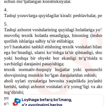
uchun mo‘ljallangan konstruksiyalar.
4.
Tashqi yozuvlarga quyidagilar kiradi: peshlavhalar, pesh
5.
Tashqi axborot vositalarining quyidagi holatlariga yo‘l 
muvofiq texnik holatda emasligiga, binoning (inshoo
qurilish ishlariga salbiy ta’sir etilishiga;
yo‘l harakatini tashkil etishning texnik vositalari bilan 
ega bo‘lmasligi, ularni ko‘rishga ta’sir qilmasligi, shun
yoki boshqa bir obyekt bor ekanligi to‘g‘risida taa
xavfsizligi darajasini pasayishiga;
texnik normativ-huquqiy hujjatlar yoki qonunchili
shovqinning mumkin bo‘lgan darajalaridan oshish;
aholi uylari oynalariga bevosita yaqinlikda joylashis
berishi, tashqi axborot vositalari o‘z yorug‘ligi va aksi
tug‘dirishi;
yo‘l-muhandislik inshootlarida tashqi axborot vositalar
o‘tish yo‘llari qisqarishiga;