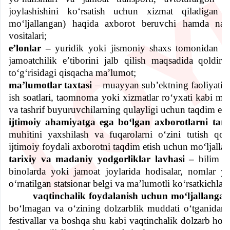
joylashishini ko‘rsatish uchun xizmat qiladigan
mo‘ljallangan) haqida axborot beruvchi hamda nav
vositalari;
e’lonlar –
yuridik yoki jismoniy shaxs tomonidan b
jamoatchilik e’tiborini jalb qilish maqsadida qoldir
to‘g‘risidagi qisqacha ma’lumot;
ma’lumotlar taxtasi
– m
uayyan sub’ektning faoliyati 
ish soatlari, taomnoma yoki xizmatlar ro‘yxati kabi ma
va tashrif buyuruvchilarning qulayligi uchun taqdim etil
ijtimoiy ahamiyatga ega bo‘lgan axborotlarni tarq
muhitini yaxshilash va fuqarolarni o‘zini tutish qoi
ijtimoiy foydali axborotni taqdim etish uchun mo‘ljallan
tarixiy va madaniy yodgorliklar lavhasi –
bilim o
binolarda yoki jamoat joylarida hodisalar, nomlar yok
o‘rnatilgan statsionar belgi va ma’lumotli ko‘rsatkichlari 
vaqtinchalik foydalanish uchun mo‘ljallangan
bo‘lmagan va o‘zining dolzarblik muddati o‘tganidan 
festivallar va boshqa shu kabi vaqtinchalik dolzarb hodis