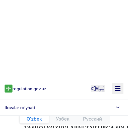
5
Vazirlar Mahkamasi
Loyiha matni
Loyiha matnini ko’rish
Ko’rish hamda fikr qoldirish (6)
Ilovalar ro’yhati
O'zbek
Узбек
Русский
TASHQI YOZUVLARNI TARTIBGA SOLI