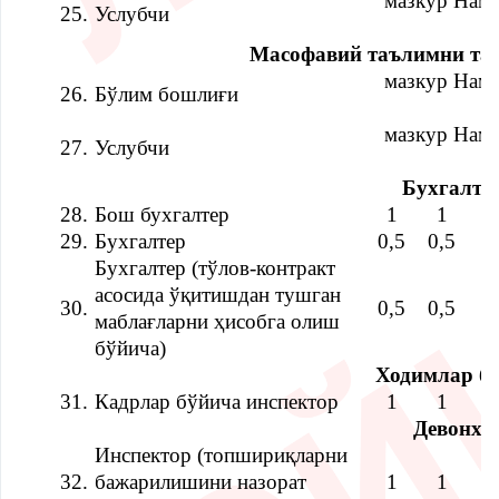
мазкур Наму
25.
Услубчи
Масофавий таълимни та
мазкур Наму
26.
Бўлим бошлиғи
мазкур Наму
27.
Услубчи
Бухгалте
28.
Бош бухгалтер
1
1
1
29.
Бухгалтер
0,5
0,5
1
Бухгалтер (тўлов-контракт
асосида ўқитишдан тушган
30.
0,5
0,5
1
маблағларни ҳисобга олиш
бўйича)
Ходимлар б
31.
Кадрлар бўйича инспектор
1
1
1
Девонхо
Инспектор (топшириқларни
32.
бажарилишини назорат
1
1
1