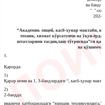
ва бандли
" "-сон
2024 
“Академик лицей, касб-ҳунар мактаби, к
техник, хизмат кўрсатувчи ва ўқув-ёрд
штатларини тасдиқлаш тўғрисида”ги қар
ва қўшимча
1.
Қарорда:
Loyihaga befarq bo'lmang,
1)
o'z ovozingizni bering
Қарор номи ва 1, 3-бандлардаги “, касб-ҳунар макта
Maqullash
Qarshi ovoz berish
2)
2-бандда:
иккинчи хатбошисидаги “юридик техникумларга,” с