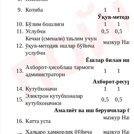
9.
Котиба
1
1
1
Ўқув-методик
10.
Бўлим бошлиғи
1
1
1
11.
Услубчи
0,5
0,5
1
Кечки (сменали) таълим учун
мазкур Наму
12.
ўқув-методик ишлар бўйича
услубчи
Ёшлар билан иш
Ахборот-ҳисоблаш тармоғи
13.
1
1
1
администратори
Ахборот-ресурс
14.
Кутубхоначи
1
1
1
Электрон кутубхоналар
15.
0,5
0,5
1
кутубхоначиси
Амалиёт ва иш берувчилар б
мазкур Наму
16.
Катта уста
Ҳалқаро ҳамкорлик бўйича
мазкур Наму