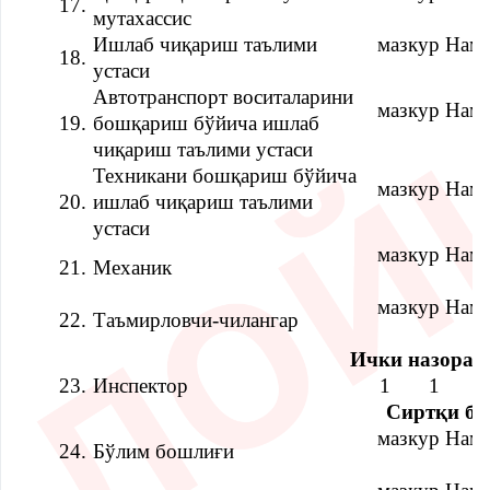
17.
мутахассис
Ишлаб чиқариш таълими
мазкур Наму
18.
устаси
Автотранспорт воситаларини
мазкур Наму
19.
бошқариш бўйича ишлаб
чиқариш таълими устаси
Техникани бошқариш бўйича
мазкур Наму
20.
ишлаб чиқариш таълими
устаси
мазкур Наму
21.
Механик
мазкур Наму
22.
Таъмирловчи-чилангар
Ички назорат
23.
Инспектор
1
1
1
Сиртқи б
мазкур Наму
24.
Бўлим бошлиғи