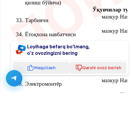
қилиш бўйича)
Ўқувчилар тур
мазкур Наму
33.
Тарбиячи
мазкур Наму
34.
Ётоқхона навбатчиси
Техник-фойдаланиш ва
35.
Хўжалик мудири
1
1
1
36.
Омборчи
1
1
1
мазкур Наму
37.
Чилангар
мазкур Наму
38.
Электромонтёр
мазкур Наму
39.
Дурадгор
мазкур Наму
40.
Фаррош
мазкур Наму
41.
Гардеробчи (кийим сақловчи)