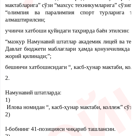
мактабларига” сўзи “махсус техникумларига” сўзига
“олимпия ва паралимпия спорт турларига тай
алмаштирилсин;
учинчи хатбоши
қуйидаги таҳрирда баён этилсин:
“мазкур Намунавий штатлар академик лицей ва тех
Давлат бюджети маблағлари ҳамда қонунчиликда т
жорий қилинади;”;
бешинчи хатбошисидаги “, касб-ҳунар мактаби, кол
2.
Намунавий штатларда:
1)
Илова номидан “, касб-ҳунар мактаби, коллеж” сўз
2)
I-бoбнинг 41-позицияси чиқариб ташлансин.