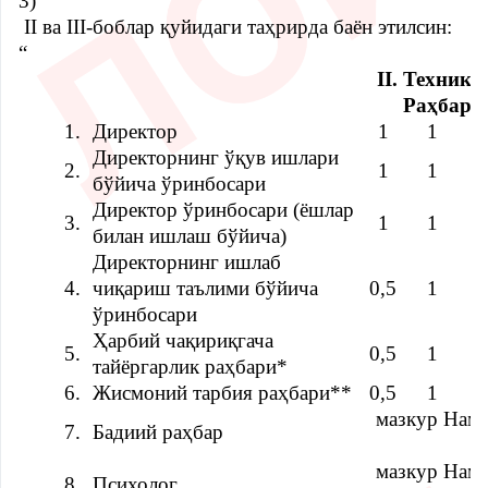
3)
II ва III-бoблар қуйидаги таҳрирда баён этилсин:
“
II. Техник
Раҳбари
1.
Директор
1
1
1
Директорнинг ўқув ишлари
2.
1
1
1
бўйича ўринбосари
Директор ўринбосари (ёшлар
3.
1
1
1
билан ишлаш бўйича)
Директорнинг ишлаб
4.
чиқариш таълими бўйича
0,5
1
1
ўринбосари
Ҳарбий чақириқгача
5.
0,5
1
тайёргарлик раҳбари*
6.
Жисмоний тарбия раҳбари**
0,5
1
мазкур Наму
7.
Бадиий раҳбар
мазкур Наму
8.
Психолог