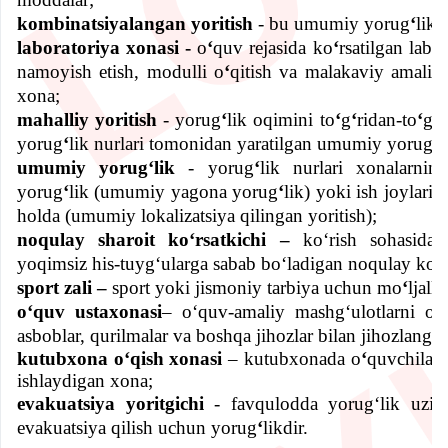
kombinatsiyalangan yoritish
- bu umumiy yorug
ʻ
likk
laboratoriya xonasi -
o
ʻ
quv rejasida ko
ʻ
rsatilgan labo
namoyish etish, modulli o
ʻ
qitish va malakaviy amaliy
xona;
mahalliy yoritish
- yorug
ʻ
lik oqimini to
ʻ
g
ʻ
ridan-to
ʻ
g
ʻ
r
yorug
ʻ
lik nurlari tomonidan yaratilgan umumiy yorug
ʻ
l
umumiy yorugʻlik
- yorug
ʻ
lik nurlari xonalarnin
yorug
ʻ
lik (umumiy yagona yorug
ʻ
lik) yoki ish joylari
holda (umumiy lokalizatsiya qilingan yoritish);
noqulay sharoit koʻrsatkichi –
koʻrish sohasida y
yoqimsiz his-tuygʻularga sabab boʻladigan noqulay koʻ
sport zali –
sport yoki jismoniy tarbiya uchun mo
ʻ
ljall
oʻquv ustaxonasi
– oʻquv-amaliy mashgʻulotlarni oʻt
asboblar, qurilmalar va boshqa jihozlar bilan jihozlanga
kutubxona oʻqish xonasi
– kutubxonada o
ʻ
quvchilar 
ishlaydigan xona;
evakuatsiya yoritgichi
- favqulodda yorugʻlik uzil
evakuatsiya qilish uchun yorug
ʻ
likdir.
2-bob.
Х
avfsizlik 