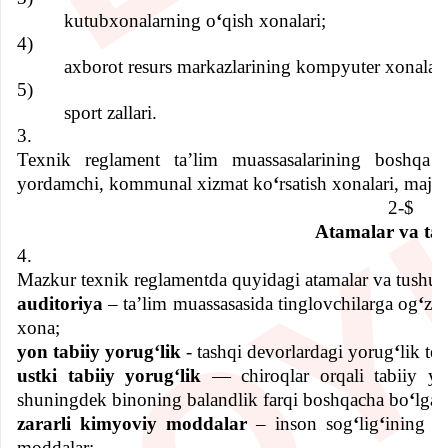
kutubxonalarning o
ʻ
qish xonalari;
4)
axborot resurs markazlarining kompyuter xonalari
5)
sport zallari.
3.
Loyihaga befarq bo'lmang,
Texnik reglament ta’lim muassasalarining boshqa x
o'z ovozingizni bering
yordamchi, kommunal xizmat ko
ʻ
rsatish xonalari, majlis
2-$
Maqullash
Qarshi ovoz berish
Atamalar va taʼr
4.
Mazkur texnik reglamentda quyidagi atamalar va tushunc
auditoriya
– ta’lim muassasasida tinglovchilarga og
ʻ
zak
xona;
yon tabiiy yorugʻlik
- tashqi devorlardagi yorug
ʻ
lik te
ustki tabiiy yorugʻlik
— chiroqlar orqali tabiiy yo
shuningdek binoning balandlik farqi boshqacha bo
ʻ
lgan
zararli kimyoviy moddalar
– inson sog
ʻ
lig
ʻ
ining sa
moddalar;