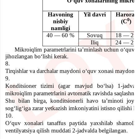
Havoning
Yil davri
Harorat
0
nisbiy
(C
)
namligi
40 — 60 %
Sovuq
18 — 22
Iliq
24 — 27
Mikroiqlim parametrlarini ta’minlash uchun oʻquv xon
jihozlangan boʻlishi kerak.
8.
Tirqishlar va darchalar maydoni oʻquv xonasi maydonin
9.
Konditsioner tizimi (agar mavjud bo
ʻ
lsa) 1-jadva
mikroiqlim parametrlarini avtomatik ravishda saqlashni 
Shu bilan birga, konditsionerli havo ta’minoti joyl
sogʻligʻiga zarar yetkazish imkoniyatini istisno qilishi ke
10.
O
ʻ
quv xonalari tanaffus paytida yaxshilab shamollant
ventilyatsiya qilish muddati 2-jadvalda belgilangan.
Oʻquv xonalarini ventilya