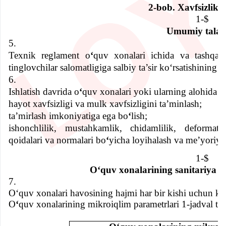
1-$
Umumiy talab
5.
Texnik reglament o
ʻ
quv xonalari ichida va tashqari
tinglovchilar salomatligiga salbiy ta’sir koʻrsatishining
6.
Ishlatish davrida o
ʻ
quv xonalari yoki ularning alohida el
hayot xavfsizligi va mulk xavfsizligini ta’minlash;
ta’mirlash imkoniyatiga ega bo
ʻ
lish;
ishonchlilik, mustahkamlik, chidamlilik, deformats
qoidalari va normalari bo
ʻ
yicha loyihalash va me’yoriy-te
1-$
Oʻquv xonalarining sanitariya qo
7.
Oʻquv xonalari havosining hajmi har bir kishi uchun k
O
ʻ
quv xonalarining mikroiqlim parametrlari 1-jadval talab
Oʻquv xonalarining mikroiq