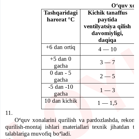
Tashqaridagi
Kichik tanaffus
harorat °С
paytida
ventilyatsiya qilish
davomiyligi,
daqiqa
+6 dan ortiq
4 — 10
+5 dan 0
3 — 7
gacha
0 dan - 5
2 — 5
gacha
-5 dan -10
1 — 3
gacha
10 dan kichik
1 — 1,5
11.
O
ʻ
quv xonalari
ni
qurilish va pardozlashda, rekonst
qurilish-montaj ishlari materiallari texnik jihatdan t
talablariga muvofiq bo
ʻ
ladi.
12.