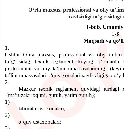
O
ʻ
rta maxsus, profession
al
va oliy ta’lim 
xavfsizligi to
ʻ
g
ʻ
risidagi t
1-bob. Umumiy qo
1-$
Maqsadi va qo
ʻ
lla
1.
Ushbu O
ʻ
rta maxsus, professional va oliy ta’lim m
to
ʻ
g
ʻ
risidagi texnik reglament (keyingi o
ʻ
rinlarda Te
professional va oliy ta’lim muassasalarining
(keying
ta’lim muassasalari oʻquv xonalari xavfsizligiga qo
ʻ
yilad
2.
Mazkur texnik reglament quyidagi turdagi oʻ
(ma’ruzalar oqimi, guruh, yarim guruh);
1)
laboratoriya xonalari;
2)
oʻquv ustaxonalari;
3)