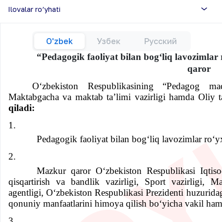
Ilovalar ro’yhati
O'zbek
Узбек
Русский
“Pedagogik faoliyat bilan bogʻliq lavozimlar r
qaror
O‘zbekiston Respublikasining “Pedagog ma
Maktabgacha va maktab ta’limi vazirligi
hamda Oliy ta
qiladi:
1.
Pedagogik faoliyat bilan bog‘liq lavozimlar ro‘y
2.
Mazkur qaror O‘zbekiston Respublikasi
Iqtis
qisqartirish va bandlik vazirligi, Sport vazirligi, M
agentligi, O‘zbekiston Respublikasi Prezidenti huzurida
qonuniy manfaatlarini himoya qilish bo‘yicha vakil hamd
3.