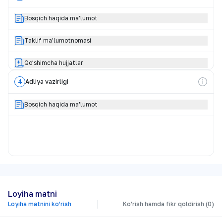
Bosqich haqida ma'lumot
Taklif ma'lumotnomasi
Qo’shimcha hujjatlar
4
Adliya vazirligi
Bosqich haqida ma'lumot
Loyiha matni
Loyiha matnini ko’rish
Ko’rish hamda fikr qoldirish (0)