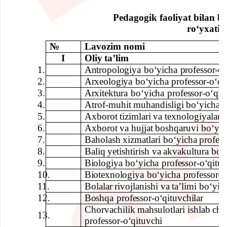
P
edagogik faoliyat bilan bo
ro‘yxati
№
Lavozim nomi
I
Oliy
taʼlim
1.
Antropologiya
boʻyicha
professor-oʻ
2.
Arxeologiya
boʻyicha
professor-oʻqi
3.
Arxitektura
boʻyicha
professor-oʻqit
4.
Atrof-muhit
muhandisligi
boʻyicha
p
5.
Axborot
tizimlari
va
texnologiyalari
6.
Axborot
va
hujjat
boshqaruvi
boʻyic
7.
Baholash
xizmatlari
boʻyicha
profess
8.
Baliq
yetishtirish
va
akvakultura
boʻ
9.
Biologiya
boʻyicha
professor-oʻqitu
10.
Biotexnologiya
boʻyicha
professor-o
11.
Bolalar
rivojlanishi
va
taʼlimi
boʻyic
12.
Boshqa
professor-oʻqituvchilar
Chorvachilik
mahsulotlari
ishlab
chi
13.
professor-
oʻqituvchi