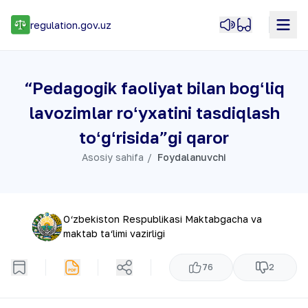
regulation.gov.uz
“Pedagogik faoliyat bilan bogʻliq
lavozimlar roʻyxatini tasdiqlash
toʻgʻrisida”gi qaror
Asosiy sahifa
Foydalanuvchi
O‘zbekiston Respublikasi Maktabgacha va
maktab ta‘limi vazirligi
76
2