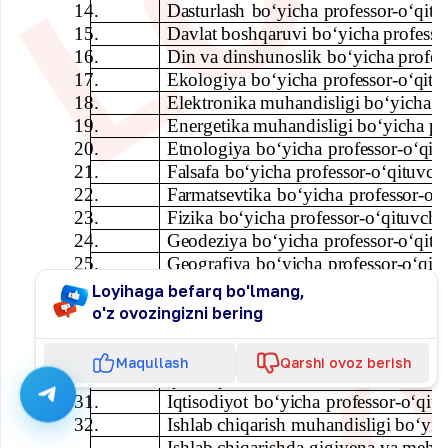
14.
Dasturlash
boʻyicha
professor-oʻqitu
15.
Davlat
boshqaruvi
boʻyicha
professo
16.
Din
va
dinshunoslik
boʻyicha
profes
17.
Ekologiya
boʻyicha
professor-oʻqitu
18.
Elektronika
muhandisligi
boʻyicha
p
19.
Energetika
muhandisligi
boʻyicha
pr
20.
Etnologiya
boʻyicha
professor-oʻqit
21.
Falsafa
boʻyicha
professor-oʻqituvch
22.
Farmatsevtika
boʻyicha
professor-oʻ
23.
Fizika
boʻyicha
professor-oʻqituvchi
24.
Geodeziya
boʻyicha
professor-oʻqitu
25.
Geografiya
boʻyicha
professor-oʻqit
26.
Geologiya
boʻyicha
professor-oʻqitu
Loyihaga befarq bo'lmang,
27.
Gidravlika
boʻyicha
professor-oʻqitu
o'z ovozingizni bering
28.
Harbiy
ish
va
xavfsizlik
sohasi
boʻyi
29.
Huquq
boʻyicha
professor-
oʻqituvch
Maqullash
Qarshi ovoz berish
30.
Ijtimoiy
taʼminotni
tashkil
etish
boʻy
31.
Iqtisodiyot
boʻyicha
professor-oʻqitu
32.
Ishlab
chiqarish
muhandisligi
boʻyic
Ishlab
chiqarishda
gigiyena
va
mehn