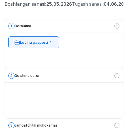
Boshlangan sanasi:
25.05.2026
Tugash sanasi
:
04.06.202
1
Qoralama
Loyiha pasporti
2
Qo`shma qaror
3
Jamoatchilik muhokamasi